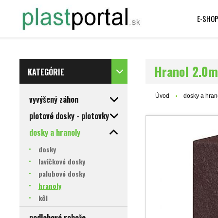
E-SHO
Hranol 2.0
KATEGÓRIE
Úvod
dosky a hran
vyvýšený záhon
plotové dosky - plotovky
dosky a hranoly
dosky
lavičkové dosky
palubové dosky
hranoly
kôl
podlahové rohože