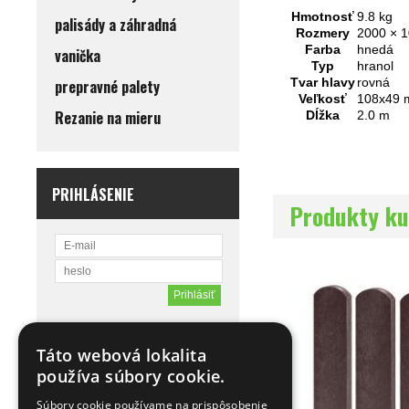
Hmotnosť
9.8 kg
palisády a záhradná
Rozmery
2000 × 
Farba
hnedá
vanička
Typ
hranol
Tvar hlavy
rovná
prepravné palety
Veľkosť
108x49
Rezanie na mieru
Dĺžka
2.0 m
PRIHLÁSENIE
Produkty ku
Zabudol som heslo
Registrácia
Táto webová lokalita
používa súbory cookie.
Súbory cookie používame na prispôsobenie