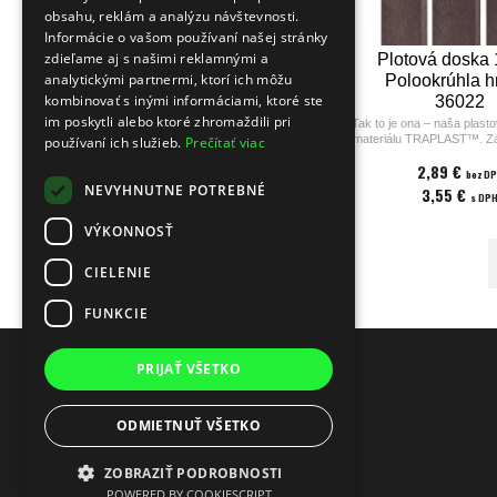
obsahu, reklám a analýzu návštevnosti.
Informácie o vašom používaní našej stránky
zdieľame aj s našimi reklamnými a
Plotová doska 
analytickými partnermi, ktorí ich môžu
Polookrúhla 
kombinovať s inými informáciami, ktoré ste
36022
im poskytli alebo ktoré zhromaždili pri
Tak to je ona – naša plast
materiálu TRAPLAST™. Zá
používaní ich služieb.
Prečítať viac
nový plot, ktorý budete m
2,89 €
Plotovka, ktorú nebudete mu
bez D
nezhnije, neskoroduje, ne
NEVYHNUTNE POTREBNÉ
3,55 €
s DP
nezkrehne. Odolá hmyzu aj
ju ľahko píliť, vŕtať a ďal
VÝKONNOSŤ
podľa potreby nástrojmi na
drevo. Vďaka plnému zafar
hmote nie je potrebné rez ni
CIELENIE
Pri montáži plotov odporú
nekorodujúce spojovacie p
produkty z našej ponuky
FUNKCIE
PRIJAŤ VŠETKO
ODMIETNUŤ VŠETKO
ZOBRAZIŤ PODROBNOSTI
POWERED BY COOKIESCRIPT