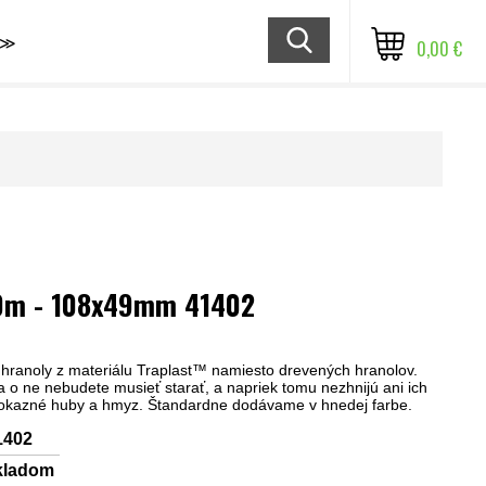
≫
0,00 €
.0m - 108x49mm 41402
 hranoly z materiálu Traplast™ namiesto drevených hranolov.
sa o ne nebudete musieť starať, a napriek tomu nezhnijú ani ich
kazné huby a hmyz. Štandardne dodávame v hnedej farbe.
1402
kladom