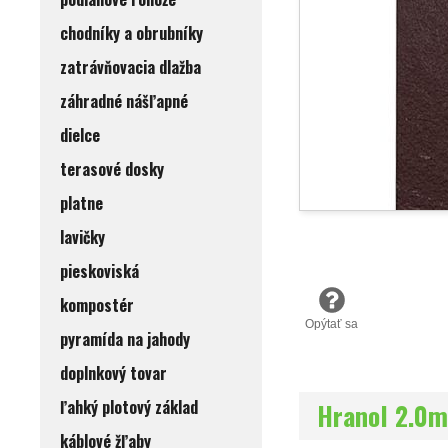
chodníky a obrubníky
zatrávňovacia dlažba
záhradné nášľapné
dielce
terasové dosky
platne
lavičky
pieskoviská
kompostér
Opýtať sa
pyramída na jahody
doplnkový tovar
ľahký plotový základ
Hranol 2.0
káblové žľaby