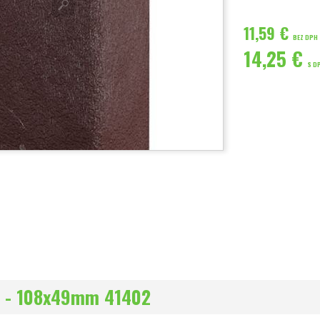
11,59 €
BEZ DPH
14,25 €
S D
m - 108x49mm 41402