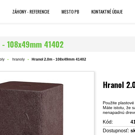
P
ZÁHONY - REFERENCIE
MESTO PB
KONTAKTNÉ ÚDAJE
m - 108x49mm 41402
oly
hranoly
Hranol 2.0m - 108x49mm 41402
Hranol 2
Použite plastové
Máte istotu, že 
nenapadnú drevo
Kód:
4
Dostupnosť:
s