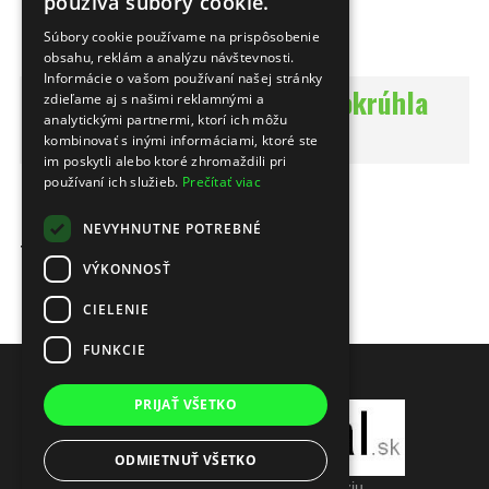
používa súbory cookie.
Opýtať sa
Súbory cookie používame na prispôsobenie
obsahu, reklám a analýzu návštevnosti.
Informácie o vašom používaní našej stránky
Plotová doska 1.0m - Polookrúhla
zdieľame aj s našimi reklamnými a
analytickými partnermi, ktorí ich môžu
hnedá 36012
kombinovať s inými informáciami, ktoré ste
im poskytli alebo ktoré zhromaždili pri
používaní ich služieb.
Prečítať viac
Hmotnosť
1.47 kg
Rozmery
1000 × 78 × 21 mm
NEVYHNUTNE POTREBNÉ
Farba
hnedá
Tvar hlavy
polokrúhla
VÝKONNOSŤ
Veľkosť
78x21 mm
Dĺžka
1.0 m
CIELENIE
FUNKCIE
PRIJAŤ VŠETKO
ODMIETNUŤ VŠETKO
Prepnúť zobrazenie na plnú verziu