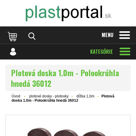
MENU
KATEGÓRIE
Plotová doska 1.0m - Polookrúhla
hnedá 36012
Úvod
plotové dosky - plotovky
dĺžka 1,0m
Plotová
doska 1.0m - Polookrúhla hnedá 36012