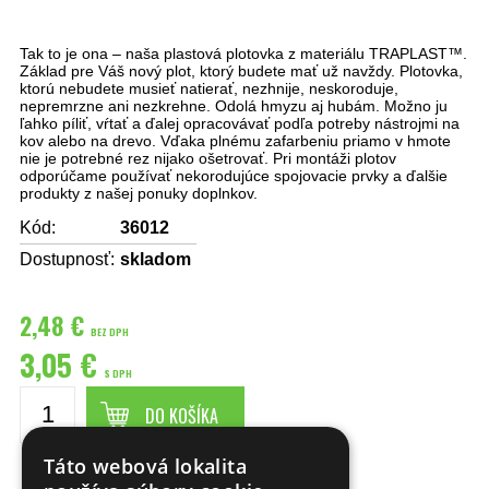
Tak to je ona – naša plastová plotovka z materiálu TRAPLAST™.
Základ pre Váš nový plot, ktorý budete mať už navždy. Plotovka,
ktorú nebudete musieť natierať, nezhnije, neskoroduje,
nepremrzne ani nezkrehne. Odolá hmyzu aj hubám. Možno ju
ľahko píliť, vŕtať a ďalej opracovávať podľa potreby nástrojmi na
kov alebo na drevo. Vďaka plnému zafarbeniu priamo v hmote
nie je potrebné rez nijako ošetrovať. Pri montáži plotov
odporúčame používať nekorodujúce spojovacie prvky a ďalšie
produkty z našej ponuky doplnkov.
Kód:
36012
Dostupnosť:
skladom
2,48 €
BEZ DPH
3,05 €
S DPH
DO KOŠÍKA
Táto webová lokalita